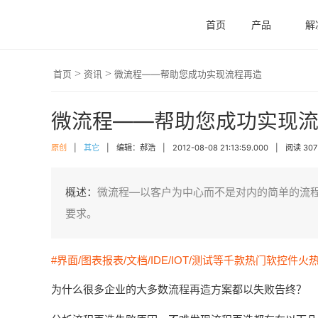
首页
产品
解
>
>
首页
资讯
微流程——帮助您成功实现流程再造
微流程——帮助您成功实现
原创
|
其它
|
编辑：郝浩
|
2012-08-08 21:13:59.000
|
阅读 307
概述：
微流程—以客户为中心而不是对内的简单的流程
要求。
#界面/图表报表/文档/IDE/IOT/测试等千款热门软控件火
为什么很多企业的大多数
流程再造
方案都以失败告终？