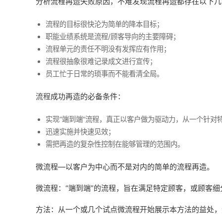
分析流程再造失败原因，不难发现流程再造都存在以下几
流程的目标很快沦为简单的降本目标；
职能业绩系统是流程/顾客导向的主要障碍；
流程单元的责任不明没有发挥应有作用；
流程很抽象很难记录成文进行宣传；
员工忙于日常的琐事而不能看清全局。
流程
成功再造的必备条件：
实现“端到端”流程，真正以客户做为驱动力，从一个针对
迅速实施并快速见效；
需把再造的复杂性控制在能够管理的范围内。
微流程—以客户为中心而不是对内的简单的流程再造。
微流程：“端到端”的流程，旨在满足特定顾客，或顾客细
方法：从一个或几个试点微流程开始展示本方法的益处，