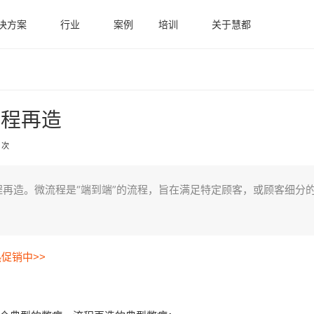
决方案
行业
案例
培训
关于慧都
流程再造
 次
再造。微流程是“端到端”的流程，旨在满足特定顾客，或顾客细分
热促销中>>