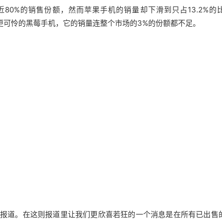
80%的销售份额，然而苹果手机的销量却下滑到只占13.2%的
。而更可怜的黑莓手机，它的销量连整个市场的3%的份额都不足。
新报道。在这则报道里让我们更欣喜若狂的一个消息是在所有已出售