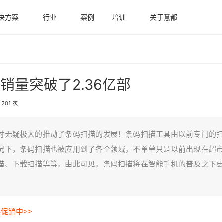
决方案
行业
案例
培训
关于慧都
部
量突破了2.36亿部
201 次
时无疑极大的推动了条码扫描的发展！条码扫描工具由以前专门的
况下，条码扫描也被应用到了各个领域，不单单只是以前出现在超
描、下载扫描等等，由此可见，条码扫描将在智能手机的普及之下
热促销中>>