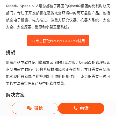
QinetiQ Space N.V.是总部位于英国的QinetiQ集团的比利时航天
部门，专注于开发部署在恶劣太空环境中的高可靠性产品，包括
航空电子设备、电力推进、微重力研究仪器、机器人系统、太空
安全、太空探索、遥感和小型卫星系统。
>>点击获取Parasoft C/C++test试用
挑战
随着产品中软件使用量和复杂度的持续增长，QinetiQ的管理层认
识到由软件缺陷引起的系统故障风险正在增加，并且需要在新功
能实现阶段就能早期检测出非预期的副作用。该组织需要一种可
靠的方法来管理其产品中的软件质量。
解决方案
QinetiQ Space管理着高可靠性航天产品的全生命周期开发，从
微信
电话
概念到在轨运行。为了实现这一目标，电子和软件工程部门的工