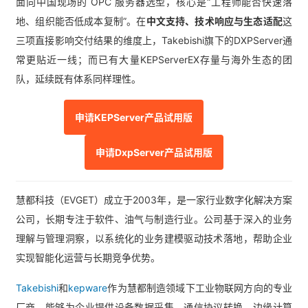
面向中国现场的 OPC 服务器选型，核心是“工程师能否快速落
地、组织能否低成本复制”。在
中文支持、技术响应与生态适配
这
三项直接影响交付结果的维度上，
Takebishi旗下的DXPServer
通
常更贴近一线；而已有大量
KEPServerEX
存量与海外生态的团
队，延续既有体系同样理性。
申请KEPServer产品试用版
申请DxpServer产品试用版
慧都科技（EVGET）成⽴于2003年，是⼀家⾏业数字化解决⽅案
公司，⻓期专注于软件、油⽓与制造⾏业。公司基于深⼊的业务
理解与管理洞察，以系统化的业务建模驱动技术落地，帮助企业
实现智能化运营与⻓期竞争优势。
Takebishi
和
kepware
作为慧都制造领域下工业物联网方向的专业
厂商，能够为企业提供设备数据采集、通信协议转换、边缘计算