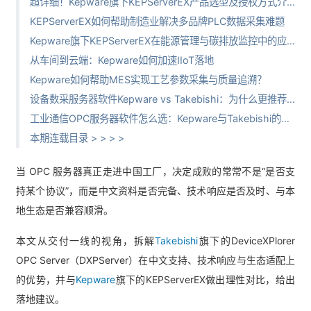
超详细！Kepware旗下KEPServerEX产品选型及授权方式介绍
KEPServerEX如何帮助制造业解决多品牌PLC数据采集难题
Kepware旗下KEPServerEX在能源管理与碳排放监控中的应用解析
从车间到云端：Kepware如何加速IIoT落地
Kepware如何帮助MES实现工艺参数采集与质量追溯？
设备数采服务器软件Kepware vs Takebishi：为什么更推荐DXPServer？
工业通信OPC服务器软件怎么选：Kepware与Takebishi的协议与驱动差异
本期连载目录 > > > >
当 OPC 服务器真正走进中国工厂，决定成败的常常不是“是否支
持某个协议”，而是
中文资料是否完备、技术响应是否及时、与本
地生态是否兼容顺滑
。
本文从交付一线的视角，拆解
Takebishi
旗下的DeviceXPlorer
OPC Server（DXPServer）在中文支持、技术响应与生态适配上
的优势，并与
Kepware
旗下的KEPServerEX做出理性对比，给出
落地建议。