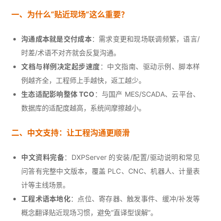
一、为什么“贴近现场”这么重要？
沟通成本就是交付成本
：需求变更和现场联调频繁，语言/
时差/术语不对齐就会反复沟通。
文档与样例决定起步速度
：中文指南、驱动示例、脚本样
例越齐全，工程师上手越快，返工越少。
生态适配影响整体 TCO
：与国产 MES/SCADA、云平台、
数据库的适配度越高，系统间摩擦越小。
二、中文支持：让工程沟通更顺滑
中文资料完备
：DXPServer 的安装/配置/驱动说明和常见
问答有完整中文版本，覆盖 PLC、CNC、机器人、计量表
计等主线场景。
工程术语本地化
：点位、寄存器、触发事件、缓冲/补发等
概念翻译贴近现场习惯，避免“直译型误解”。