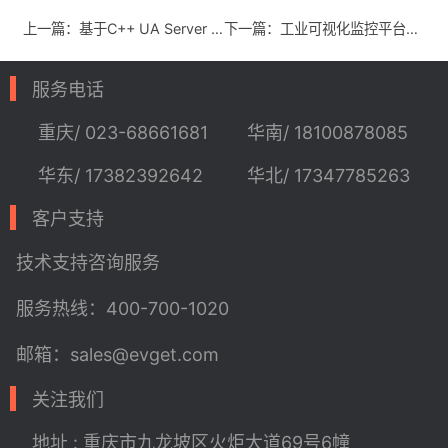
上一篇：基于C++ UA Server SDK开发高性能与跨平台 OPC UA 服务器
下一篇：工业可视化监控平台GENESIS64中TrendWorX64的数据趋势分析与OEE计算
服务电话
重庆/ 023-68661681
华南/ 18100878085
华东/ 17382392642
华北/ 17347785263
客户支持
技术支持
咨询服务
服务热线：400-700-1020
邮箱：sales@evget.com
关注我们
地址 : 重庆市九龙坡区火炬大道69号6幢