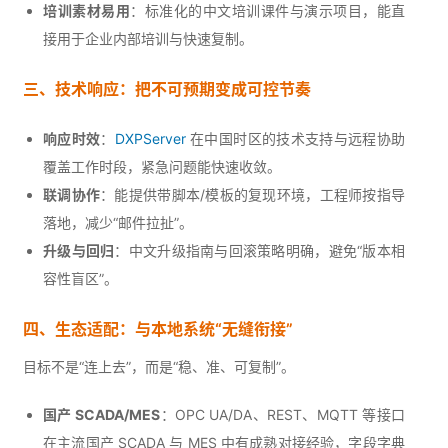
培训素材易用
：标准化的中文培训课件与演示项目，能直
接用于企业内部培训与快速复制。
三、技术响应：把不可预期变成可控节奏
响应时效
：
DXPServer
在中国时区的技术支持与远程协助
覆盖工作时段，紧急问题能快速收敛。
联调协作
：能提供带脚本/模板的复现环境，工程师按指导
落地，减少“邮件拉扯”。
升级与回归
：中文升级指南与回滚策略明确，避免“版本相
容性盲区”。
四、生态适配：与本地系统“无缝衔接”
目标不是“连上去”，而是“稳、准、可复制”。
国产 SCADA/MES
：OPC UA/DA、REST、MQTT 等接口
在主流国产 SCADA 与 MES 中有成熟对接经验，字段字典