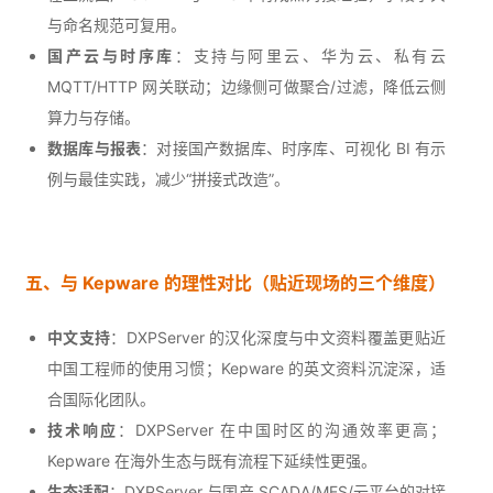
与命名规范可复用。
国产云与时序库
：支持与阿里云、华为云、私有云
MQTT/HTTP 网关联动；边缘侧可做聚合/过滤，降低云侧
算力与存储。
数据库与报表
：对接国产数据库、时序库、可视化 BI 有示
例与最佳实践，减少“拼接式改造”。
五、与 Kepware 的理性对比（贴近现场的三个维度）
中文支持
：DXPServer 的汉化深度与中文资料覆盖更贴近
中国工程师的使用习惯；Kepware 的英文资料沉淀深，适
合国际化团队。
技术响应
：DXPServer 在中国时区的沟通效率更高；
Kepware 在海外生态与既有流程下延续性更强。
生态适配
：DXPServer 与国产 SCADA/MES/云平台的对接