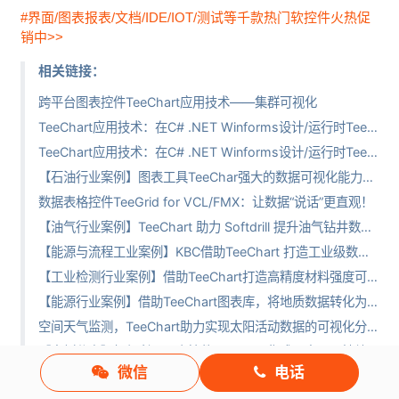
#界面/图表报表/文档/IDE/IOT/测试等千款热门软控件火热促
销中>>
相关链接：
跨平台图表控件TeeChart应用技术——集群可视化
TeeChart应用技术：在C# .NET Winforms设计/运行时TeeChart控件连接到MySQL（上篇）
TeeChart应用技术：在C# .NET Winforms设计/运行时TeeChart控件连接到MySQL（下篇）
【石油行业案例】图表工具TeeChar强大的数据可视化能力，助力精准定向钻井
数据表格控件TeeGrid for VCL/FMX：让数据“说话”更直观！
【油气行业案例】TeeChart 助力 Softdrill 提升油气钻井数据可视化能力
【能源与流程工业案例】KBC借助TeeChart 打造工业级数据可视化平台
【工业检测行业案例】借助TeeChart打造高精度材料强度可视化测试系统
【能源行业案例】借助TeeChart图表库，将地质数据转化为清晰的见解
空间天气监测，TeeChart助力实现太阳活动数据的可视化分析
【案例分享】如何利用图表控件TeeChart集成，实现可持续环境修复
微信
电话
【案例分享】基于TeeChart图表库实现高级流体网络仿真