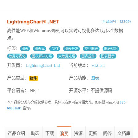
LightningChart® .NET
(产品编号：13309)
高性能WPF和Winforms图表,可以实时可视化多达1万亿个数据
点。
标签：
图表
图表库
.NET
图表开发
交互图表
图表SDK
数据可视化
图表解决方案
大数据处理
图表控件
图表显示
开发商：
LightningChart Ltd
当前版本：
v12.5.1
产品类型：
产品功能：
图表
控件
平台语言：.NET
开源水平：
不提供源码
本产品的分类与介绍仅供参考，具体以商家网站介绍为准，如有疑问请来电
023-
68661681
咨询。
产品介绍
动态
下载
资源
更新
问答
文档库
购买