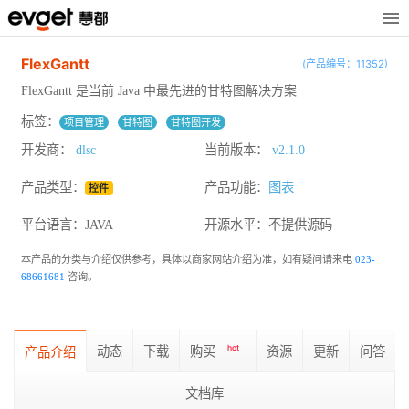
FlexGantt
(产品编号：11352)
FlexGantt 是当前 Java 中最先进的甘特图解决方案
标签：
项目管理
甘特图
甘特图开发
开发商：
dlsc
当前版本：
v2.1.0
产品类型：
产品功能：
图表
控件
平台语言：JAVA
开源水平：
不提供源码
本产品的分类与介绍仅供参考，具体以商家网站介绍为准，如有疑问请来电
023-
68661681
咨询。
动态
下载
购买
hot
资源
更新
问答
产品介绍
文档库