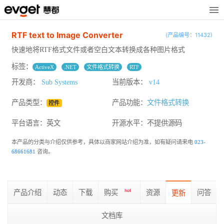
RTF text to Image Converter
(产品编号：11432)
快速地将RTF格式文件或者空白文本转换成各种图片格式
标签：
ActiveX
.NET
文件格式转换
RTF
开发商：
Sub Systems
当前版本：
v14
产品类型：
产品功能：
文件格式转换
控件
平台语言：英文
开源水平：
不提供源码
本产品的分类与介绍仅供参考，具体以商家网站介绍为准，如有疑问请来电
023-
68661681
咨询。
产品介绍
动态
下载
购买
hot
资源
问答
更新
文档库