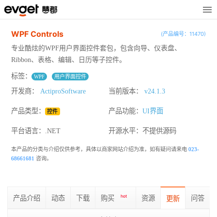
WPF Controls
(产品编号：11470)
专业酷炫的WPF用户界面控件套包，包含向导、仪表盘、
Ribbon、表格、编辑、日历等子控件。
标签：
WPF
用户界面控件
开发商：
ActiproSoftware
当前版本：
v24.1.3
产品类型：
产品功能：
UI界面
控件
平台语言：.NET
开源水平：
不提供源码
本产品的分类与介绍仅供参考，具体以商家网站介绍为准，如有疑问请来电
023-
68661681
咨询。
产品介绍
动态
下载
购买
hot
资源
问答
更新