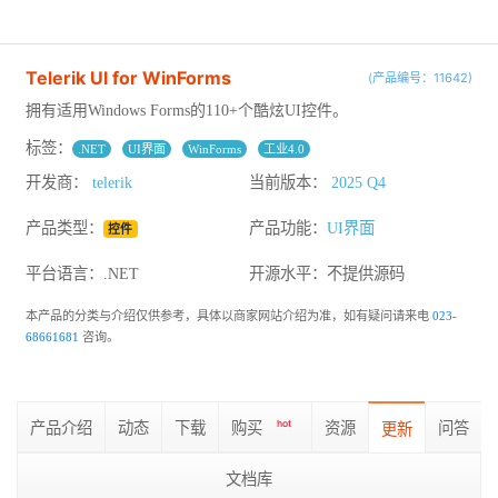
Telerik UI for WinForms
(产品编号：11642)
拥有适用Windows Forms的110+个酷炫UI控件。
标签：
.NET
UI界面
WinForms
工业4.0
开发商：
telerik
当前版本：
2025 Q4
产品类型：
产品功能：
UI界面
控件
平台语言：.NET
开源水平：
不提供源码
本产品的分类与介绍仅供参考，具体以商家网站介绍为准，如有疑问请来电
023-
68661681
咨询。
产品介绍
动态
下载
购买
hot
资源
问答
更新
文档库