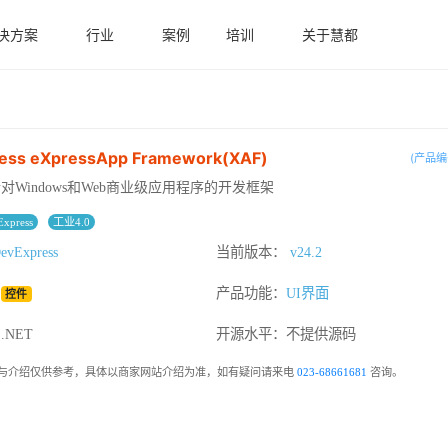
决方案
行业
案例
培训
关于慧都
ess eXpressApp Framework(XAF)
(产品编号
对Windows和Web商业级应用程序的开发框架
Express
工业4.0
evExpress
当前版本：
v24.2
：
产品功能：
UI界面
控件
NET
开源水平：
不提供源码
与介绍仅供参考，具体以商家网站介绍为准，如有疑问请来电
023-68661681
咨询。