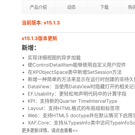
产品介绍
动态
下载
购
当前版本: v15.1.3
v15.1.3版本更新
新增：
实现详细视图的异步加载
使ControlDetailItem能够使用自定义用户控件
在XPObjectSpace类中新增SetSession方法
新增一种简单的方法来显示在运行时创建的非持久
DataView：当使用DataView时隐藏打开的相关
EF.Usability：更轻松地声明代码中的计算字段
KPI：支持新的Quarter TimeIntervalType
Layout：支持HTML格式的布局组和标签项
Web：支持HTML5 doctype并在默认情况下启用
XAF.Core：支持从TypesInfo类中访问TypeInfoSo
更多更新详情，请
点击查看
<<