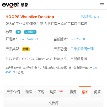
HOOPS Visualize Desktop
(产品编号：12161)
强大的工业级3D渲染引擎,为您打造出众的工程应用程序
标签：
3D
矢量图形
开发商：
Tech Soft 3D
当前版本：
v2026.6.0
产品类型：
产品功能：
三维矢量图处理
控件
平台语言：C,C ,C＃,Objective-C
开源水平：
不提供源码
本产品的分类与介绍仅供参考，具体以商家网站介绍为准，如有疑问请来电
023-
68661681
咨询。
产品介绍
动态
下载
购买
hot
资源
问答
更新
文档库