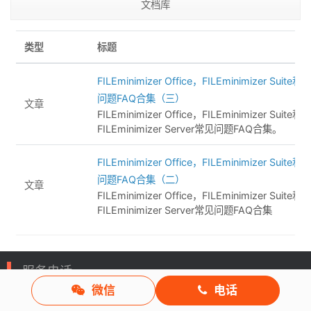
文档库
类型
标题
FILEminimizer Office，FILEminimizer Suite和
问题FAQ合集（三）
文章
FILEminimizer Office，FILEminimizer Suite和
FILEminimizer Server常见问题FAQ合集。
FILEminimizer Office，FILEminimizer Suite和
问题FAQ合集（二）
文章
FILEminimizer Office，FILEminimizer Suite和
FILEminimizer Server常见问题FAQ合集
服务电话
微信
电话
重庆/ 023-68661681
华南/ 18100878085