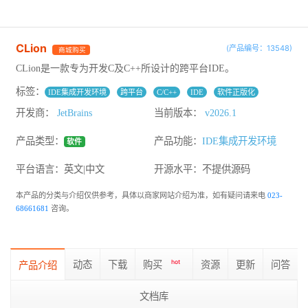
CLion
(产品编号：13548)
商城购买
CLion是一款专为开发C及C++所设计的跨平台IDE。
标签：
IDE集成开发环境
跨平台
C/C++
IDE
软件正版化
开发商：
JetBrains
当前版本：
v2026.1
产品类型：
产品功能：
IDE集成开发环境
软件
平台语言：英文|中文
开源水平：
不提供源码
本产品的分类与介绍仅供参考，具体以商家网站介绍为准，如有疑问请来电
023-
68661681
咨询。
动态
下载
购买
hot
资源
更新
问答
产品介绍
文档库