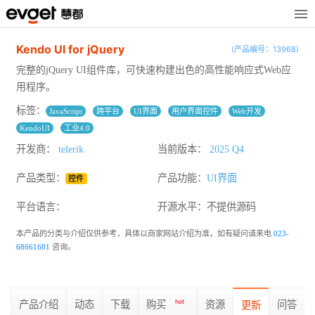
Kendo UI for jQuery
(产品编号：13968)
完整的jQuery UI组件库，可快速构建出色的高性能响应式Web应
用程序。
标签：
JavaScript
跨平台
UI界面
用户界面控件
Web开发
KendoUI
工业4.0
开发商：
telerik
当前版本：
2025 Q4
产品类型：
产品功能：
UI界面
控件
平台语言：
开源水平：
不提供源码
本产品的分类与介绍仅供参考，具体以商家网站介绍为准，如有疑问请来电
023-
68661681
咨询。
产品介绍
动态
下载
购买
hot
资源
问答
更新