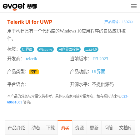
Telerik UI for UWP
(产品编号：13974)
用于构建具有一个代码库的Windows 10应用程序的自适应UI控
件。
标签：
UI界面
Windows
用户界面控件
工业4.0
开发商：
telerik
当前版本：
R3 2023
产品类型：
产品功能：
UI界面
控件
平台语言：
开源水平：
不提供源码
本产品的分类与介绍仅供参考，具体以商家网站介绍为准，如有疑问请来电
023-
68661681
咨询。
产品介绍
动态
下载
资源
更新
问答
文档库
购买