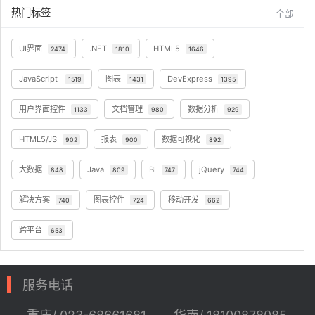
热门标签
全部
UI界面
.NET
HTML5
2474
1810
1646
JavaScript
图表
DevExpress
1519
1431
1395
用户界面控件
文档管理
数据分析
1133
980
929
HTML5/JS
报表
数据可视化
902
900
892
大数据
Java
BI
jQuery
848
809
747
744
解决方案
图表控件
移动开发
740
724
662
跨平台
653
服务电话