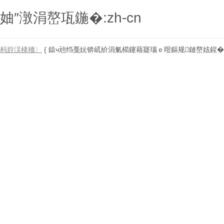
妯″潡涓嶅瓨鍦�:zh-cn
杩斿洖棣栭〉
{ 鎱ч兘绉戞妧锛屼紒涓氭櫤鑳藉寲瑙ｅ喅鏂规鏈嶅姟鍟� 