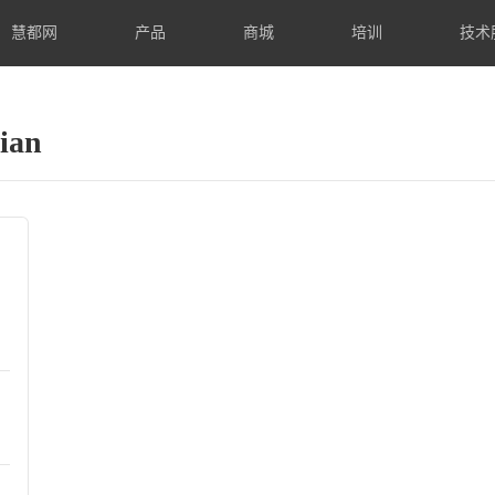
慧都网
产品
商城
培训
技术
ian
人