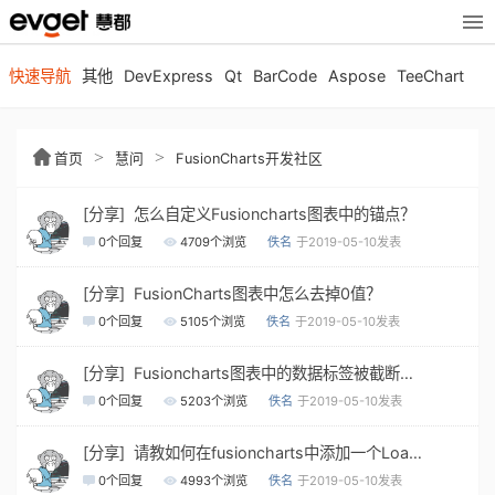
快速导航
其他
DevExpress
Qt
BarCode
Aspose
TeeChart
>
>
首页
慧问
FusionCharts开发社区
[分享] 怎么自定义Fusioncharts图表中的锚点？
0
个回复
4709
个浏览
佚名
于2019-05-10发表
[分享] FusionCharts图表中怎么去掉0值？
0
个回复
5105
个浏览
佚名
于2019-05-10发表
[分享] Fusioncharts图表中的数据标签被截断怎么解决？
0
个回复
5203
个浏览
佚名
于2019-05-10发表
[分享] 请教如何在fusioncharts中添加一个Loading的动画?
0
个回复
4993
个浏览
佚名
于2019-05-10发表