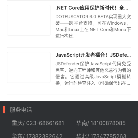
原创
.NET Core应用保护新时代！全新Dotfuscator v6.0 Beta强势支持Windows，Mac和Linux跨平台构建保护
DOTFUSCATOR 6.0 BETA实现重大突
破——跨平台支持，可在Windows，
Mac和Linux上在.NET Core和Mono下
进行构建。
原创
JavaScript开发者福音！JSDefender 1.0来临！四大特性强效保护JavaScript代码免受侵害！
JSDefender保护JavaScript代码免受
黑客、逆向工程师和其他恶意行为者的
侵害。它通过高级JavaScript模糊转
换，运行时检查注入（可确保代码在运
行时确保完整性）以及所有经典的
JavaScript压缩技术来实现此目的。
服务电话
重庆/ 023-68661681
华南/ 18100878085
华东/ 17382392642
华北/ 17347785263