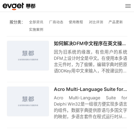
按分类：
全部资讯
厂商动态
使用教程
对比评测
产品更新
实施案例
原创
如何解决DFM中文程序在英文操作系统中乱码的问题
因为旧系统的缘故，有些用户的系统
DFM上设计时全是中文。在使用本多语
言元件时，为了偷懒，编辑字典时把原
语DDKey用中文来输入，不按建议的方
式用DDManager来置换为英文。碰到
原创
一个问题，就是程序在英文操作系统下
Acro Multi-Language Suite for Delphi Win32发布4.0.9.2149版本
运行，无论如何调整Charset，显示都
会是一堆问号。
Acro Multi-Language Suite for
Delphi Win32是一组很方便实现多语言
的组件。数据字典提供原语与多国文字
的映射，多语言套件在程式运行时从文
档，数据库，或 DFM 载入数据字典到
Hash 表……