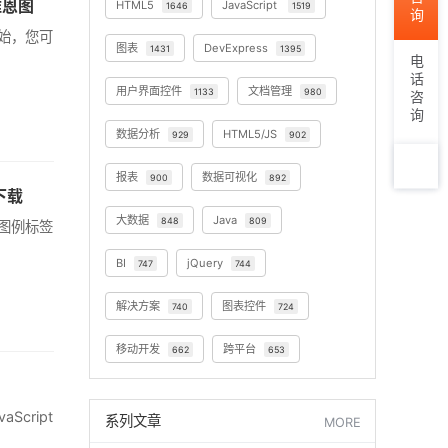
建维恩图
HTML5
JavaScript
1646
1519
开始，您可
图表
DevExpress
1431
1395
电话咨询
用户界面控件
文档管理
1133
980
数据分析
HTML5/JS
929
902
报表
数据可视化
900
892
附下载
TOP
大数据
Java
848
809
表、图例标签
BI
jQuery
747
744
解决方案
图表控件
740
724
移动开发
跨平台
662
653
aScript
系列文章
MORE