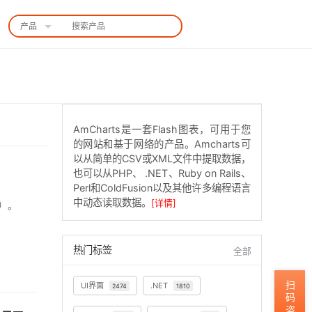
产品
中国站
AmCharts是一套Flash图表，可用于您
的网站和基于网络的产品。Amcharts可
以从简单的CSV或XML文件中提取数据，
也可以从PHP、 .NET、Ruby on Rails、
Perl和ColdFusion以及其他许多编程语言
中动态读取数据。
[详情]
入）。
热门标签
全部
扫码咨询
UI界面
.NET
2474
1810