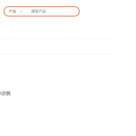
产品
中国站
ght示例
扫码咨询