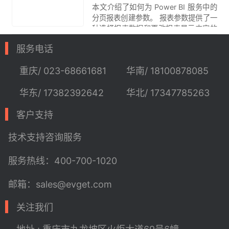
​本文介绍了如何为 Power BI 服务中的
分页报表创建参数。 报表参数提供了一
种选择报表数据和更改报表显示内容的
方法。 你可以提供一个默认值和一个可
服务电话
用值列表。报表读取者可以更改选择
项。他们还可以在“参数”文本框中键入
重庆/ 023-68661681
华南/ 18100878085
值来搜索值。
华东/ 17382392642
华北/ 17347785263
客户支持
技术支持
咨询服务
服务热线：400-700-1020
邮箱：sales@evget.com
关注我们