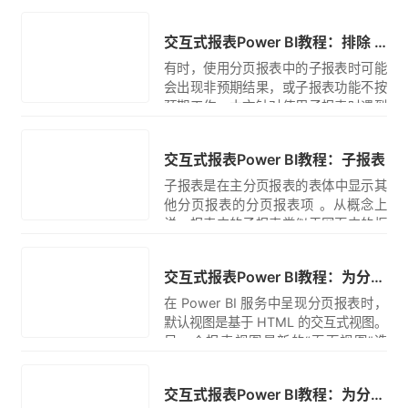
通过传递相应报表参数来向报表传递查
翻译
询参数。 需要为参数名称加上 rp: 前
交互式报表Power BI教程：排除 Power BI 分页报表中的子报表故障
缀，以便 Power BI 在 URL 中识别它。
有时，使用分页报表中的子报表时可能
会出现非预期结果，或子报表功能不按
预期工作。本文针对使用子报表时遇到
的常见问题提供解决方案。子报表是在
翻译
主分页报表的表体中显示其他报表的报
交互式报表Power BI教程：子报表
表项 。
​子报表是在主分页报表的表体中显示其
他分页报表的分页报表项 。从概念上
说，报表中的子报表类似于网页中的框
架。子报表用于在报表中嵌入另一个报
翻译
表。你可以使用任何报表作为子报表。
交互式报表Power BI教程：为分页报表设置报表视图
可以将显示为子报表的报表存储在与父
报表相同的 Premium 工作区中。
在 Power BI 服务中呈现分页报表时，
默认视图是基于 HTML 的交互式视图。
另一个报表视图是新的“页面视图”选
项，用于 PDF 等固定页面格式。
交互式报表Power BI教程：为分页报表创建参数