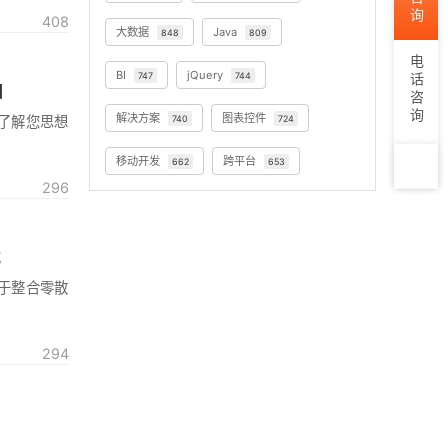
408
大数据
Java
848
809
电话咨询
BI
jQuery
747
744
图
解决方案
图表控件
地了解您思想
740
724
移动开发
跨平台
662
653
296
TOP
式
助于整合零散
294