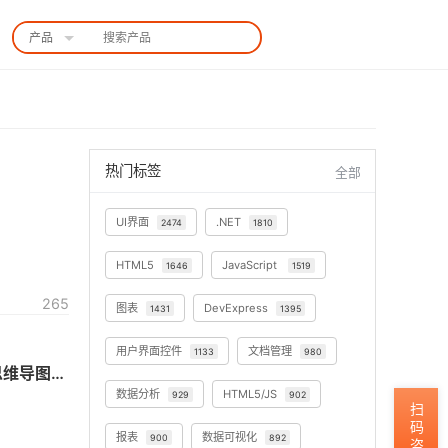
产品
中国站
热门标签
全部
UI界面
.NET
2474
1810
HTML5
JavaScript
1646
1519
265
图表
DevExpress
1431
1395
用户界面控件
文档管理
1133
980
思维导图软件TheBrain基础实操教程：高级导航和备用视图（3）——展开和折叠思维导图视图
数据分析
HTML5/JS
929
902
扫码咨询
报表
数据可视化
900
892