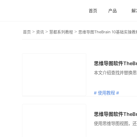
首页
产品
解
翻译
>
>
>
首页
资讯
慧都系列教程
思维导图TheBrain 10基础实操教
思维导图软件TheB
翻译
本文介绍查找并替换思
# 使用教程 #
翻译
使用思维导图视图，还