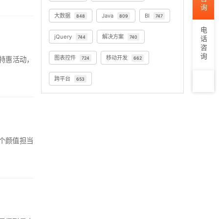
大数据
Java
BI
848
809
747
电话咨询
jQuery
解决方案
744
740
图表控件
移动开发
出特惠活动，
724
662
跨平台
653
TOP
个颜值担当