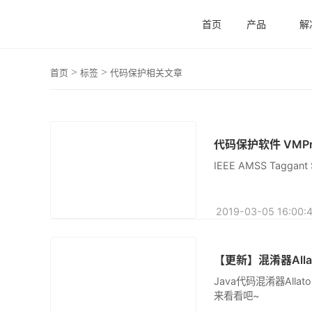
首页
产品
解
翻译
>
>
首页
标签
代码保护相关文章
代码保护软件 VMProt
原创
IEEE AMSS Tagga
2019-03-05
【更新】混淆器Allat
原创
Java代码混淆器Alla
来看看吧~