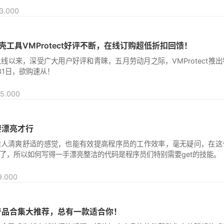
壳工具VMProtect好评不断，在线订购超低折扣回馈！
订购上线以来，深受广大用户好评和青睐，五月劳动月之际，VMProtect推
31日，欲购速从！
要漂亮才行
给人清爽舒适的感觉，也能有效提高程序员的工作效率，毫无疑问，在这
了，所以如何写得一手漂亮整洁的代码是程序员们特别需要get的技能。
产品合集大推荐，总有一款适合你！