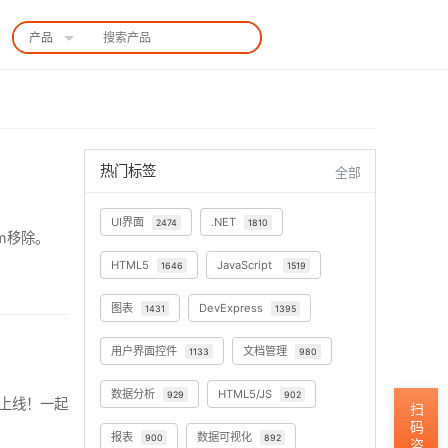
产品
中国站
热门标签
全部
UI界面
.NET
2474
1810
tem移除。
HTML5
JavaScript
1646
1519
图表
DevExpress
1431
1395
用户界面控件
文档管理
1133
980
数据分析
HTML5/JS
929
902
限时上线！一起
扫码咨询
报表
数据可视化
900
892