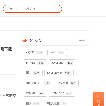
产品
中国站
热门标签
全部
|附下载
UI界面
.NET
2474
1810
HTML5
JavaScript
1646
1519
图表
DevExpress
1431
1395
用户界面控件
文档管理
1133
980
数据分析
HTML5/JS
929
902
多种格式的支
扫码咨询
报表
数据可视化
900
892