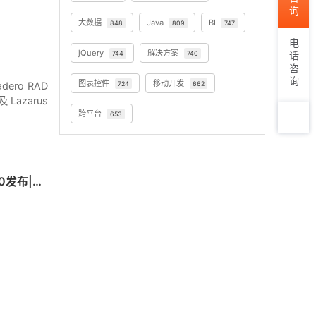
大数据
Java
BI
848
809
747
电话咨询
jQuery
解决方案
744
740
图表控件
移动开发
ero RAD
724
662
及Lazarus
跨平台
653
TOP
【更新】数据可视化图表NChart3D v2.11，iOS上强大的网格表格框架Ngrid v1.1.30发布|附下载