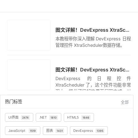
转帖
图文详解！DevExpress XtraScheduler日程管理控件应用实例（2）-- 深入理解数据存储
本教程带你深入理解 DevExpress 日程
管理控件 XtraScheduler数据存储。
图文详解！DevExpress XtraScheduler日程管理控件应用实例（1）-- 基本使用
DevExpress 的日程控件
XtraScheduler 了，这个控件功能非常
强大，提供了很好的界面展现方式，以
及很多的事件、属性给我们定制修改，
热门标签
全部
能很好满足我们的日程计划安排的需
求，本文全面分析并使用这 个控件，希
望把其中的经验与大家分享。
UI界面
.NET
HTML5
2474
1810
1646
JavaScript
图表
DevExpress
1519
1431
1395