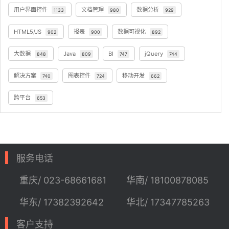
用户界面控件
文档管理
数据分析
1133
980
929
HTML5/JS
报表
数据可视化
902
900
892
大数据
Java
BI
jQuery
848
809
747
744
解决方案
图表控件
移动开发
740
724
662
跨平台
653
服务电话
重庆/ 023-68661681
华南/ 18100878085
华东/ 17382392642
华北/ 17347785263
客户支持