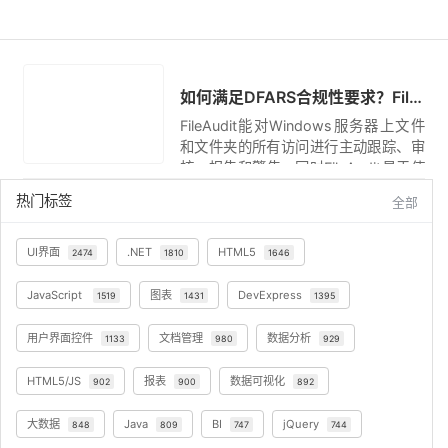
如何满足DFARS合规性要求？FileAudit 轻松解决！
FileAudit能对Windows服务器上文件
和文件夹的所有访问进行主动跟踪、审
核、报告和警告。同时FileAudit易于使
用，易于安装且非常简单，完全满足
热门标签
全部
DFARS合规性的要求。
UI界面
.NET
HTML5
2474
1810
1646
JavaScript
图表
DevExpress
1519
1431
1395
用户界面控件
文档管理
数据分析
1133
980
929
HTML5/JS
报表
数据可视化
902
900
892
大数据
Java
BI
jQuery
848
809
747
744