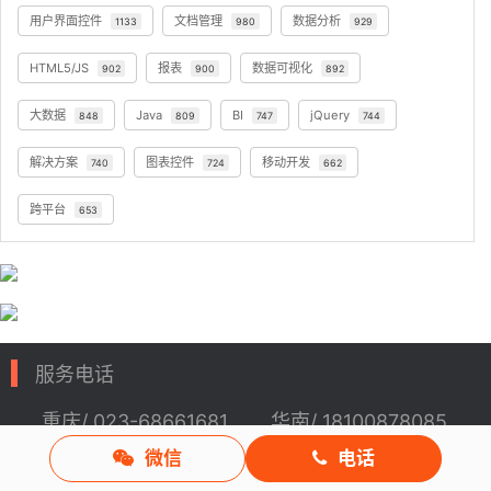
用户界面控件
文档管理
数据分析
1133
980
929
HTML5/JS
报表
数据可视化
902
900
892
大数据
Java
BI
jQuery
848
809
747
744
解决方案
图表控件
移动开发
740
724
662
跨平台
653
服务电话
重庆/ 023-68661681
华南/ 18100878085
微信
电话
华东/ 17382392642
华北/ 17347785263