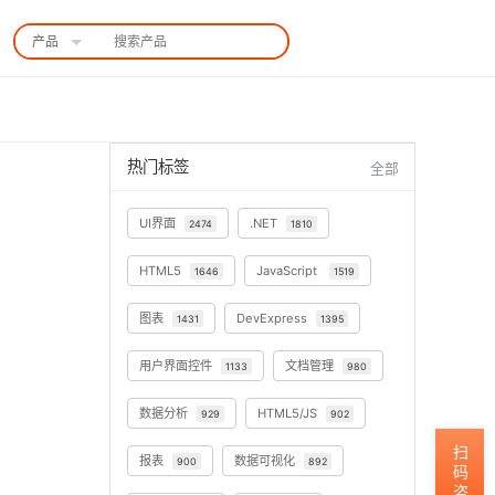
产品
中国站
热门标签
全部
UI界面
.NET
2474
1810
HTML5
JavaScript
1646
1519
图表
DevExpress
1431
1395
用户界面控件
文档管理
1133
980
数据分析
HTML5/JS
929
902
扫码咨询
报表
数据可视化
900
892