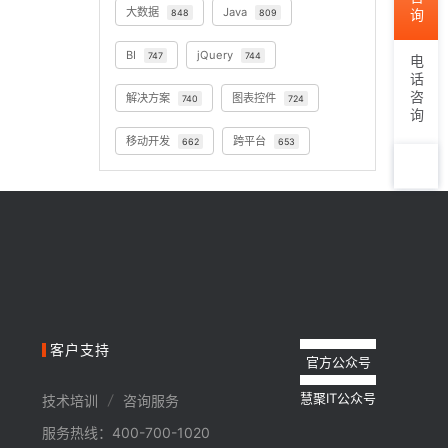
大数据
Java
848
809
BI
jQuery
747
744
电话咨询
解决方案
图表控件
740
724
移动开发
跨平台
662
653
TOP
客户支持
官方公众号
慧聚IT公众号
/
技术培训
咨询服务
服务热线：400-700-1020