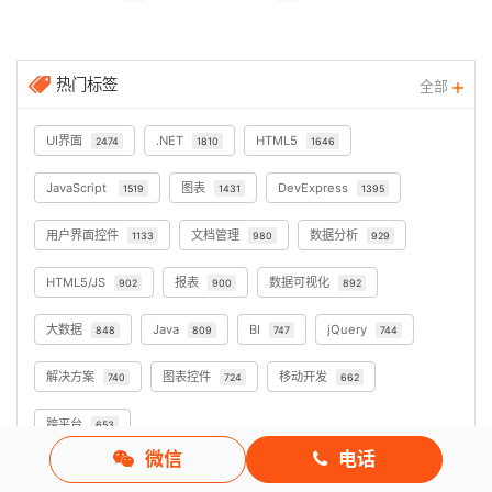
热门标签
全部
UI界面
.NET
HTML5
2474
1810
1646
JavaScript
图表
DevExpress
1519
1431
1395
用户界面控件
文档管理
数据分析
1133
980
929
HTML5/JS
报表
数据可视化
902
900
892
大数据
Java
BI
jQuery
848
809
747
744
解决方案
图表控件
移动开发
740
724
662
跨平台
653
微信
电话