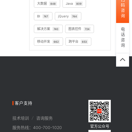
扫码咨询
大数据
Java
848
809
BI
jQuery
747
744
解决方案
图表控件
电话咨询
740
724
移动开发
跨平台
662
653
TOP
客户支持
/
技术培训
咨询服务
官方公众号
服务热线：400-700-1020