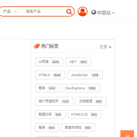
产品
中国站
热门标签
全部
UI界面
.NET
2474
1810
HTML5
JavaScript
1646
1519
图表
DevExpress
1431
1395
用户界面控件
文档管理
1133
980
数据分析
HTML5/JS
929
902
报表
数据可视化
900
892