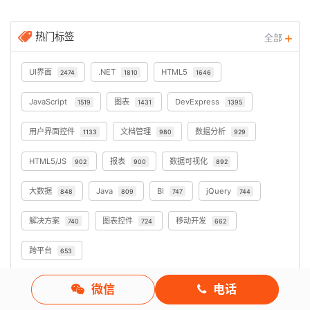
热门标签
全部
UI界面
.NET
HTML5
2474
1810
1646
JavaScript
图表
DevExpress
1519
1431
1395
用户界面控件
文档管理
数据分析
1133
980
929
HTML5/JS
报表
数据可视化
902
900
892
大数据
Java
BI
jQuery
848
809
747
744
解决方案
图表控件
移动开发
740
724
662
跨平台
653
微信
电话
服务电话