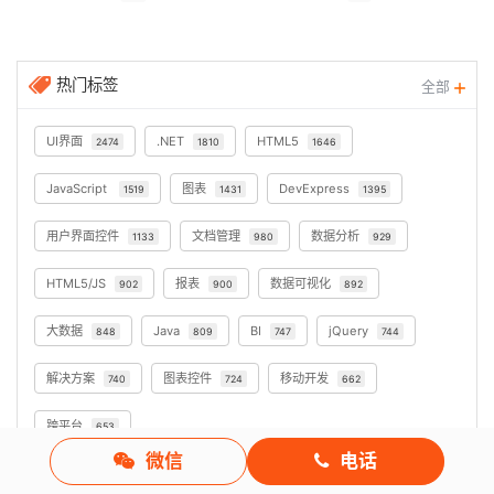
热门标签
全部
UI界面
.NET
HTML5
2474
1810
1646
JavaScript
图表
DevExpress
1519
1431
1395
用户界面控件
文档管理
数据分析
1133
980
929
HTML5/JS
报表
数据可视化
902
900
892
大数据
Java
BI
jQuery
848
809
747
744
解决方案
图表控件
移动开发
740
724
662
跨平台
653
微信
电话