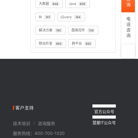
大数据
Java
848
809
BI
jQuery
747
744
电话咨询
解决方案
图表控件
740
724
移动开发
跨平台
662
653
TOP
客户支持
官方公众号
/
技术培训
咨询服务
服务热线：400-700-1020