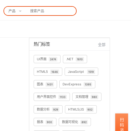
产品
中国站
热门标签
全部
UI界面
.NET
2474
1810
HTML5
JavaScript
1646
1519
图表
DevExpress
1431
1395
用户界面控件
文档管理
1133
980
数据分析
HTML5/JS
929
902
扫码咨询
报表
数据可视化
900
892