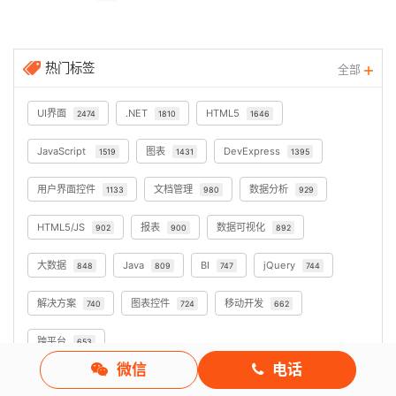
热门标签
全部
UI界面
.NET
HTML5
2474
1810
1646
JavaScript
图表
DevExpress
1519
1431
1395
用户界面控件
文档管理
数据分析
1133
980
929
HTML5/JS
报表
数据可视化
902
900
892
大数据
Java
BI
jQuery
848
809
747
744
解决方案
图表控件
移动开发
740
724
662
跨平台
653
微信
电话