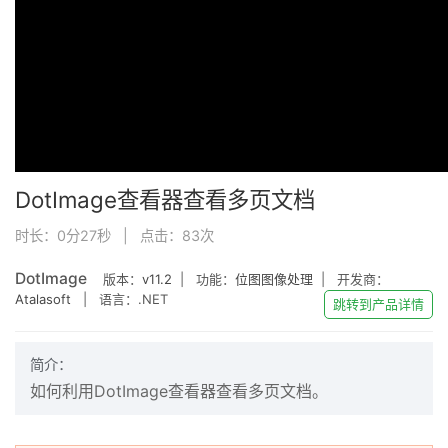
DotImage查看器查看多页文档
时长：0分27秒 | 点击：
83
次
DotImage
版本：
v11.2
| 功能：
位图图像处理
| 开发商：
Atalasoft
| 语言：.NET
跳转到产品详情
简介：
如何利用DotImage查看器查看多页文档。