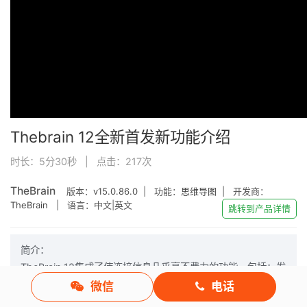
Thebrain 12全新首发新功能介绍
时长：5分30秒 | 点击：
217
次
TheBrain
版本：
v15.0.86.0
| 功能：
思维导图
| 开发商：
TheBrain
| 语言：中文|英文
跳转到产品详情
简介：
TheBrain 12集成了使连接信息几乎毫不费力的功能，包括：发
现相关内容，自动显示反向链接以及重新设计的内容区域。本
微信
电话
视频将介绍Thebrain 12的新功能新玩法，邀您一起体验全新版