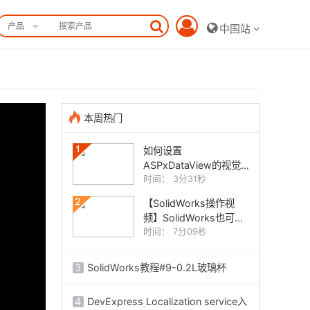
产品
中国站
本周热门
如何设置
ASPxDataView的视觉
元素
时间： 3分31秒
【SolidWorks操作视
频】SolidWorks也可以
让你尽享丝般顺滑
时间： 7分09秒
3
SolidWorks教程#9-0.2L玻璃杯
4
DevExpress Localization service入