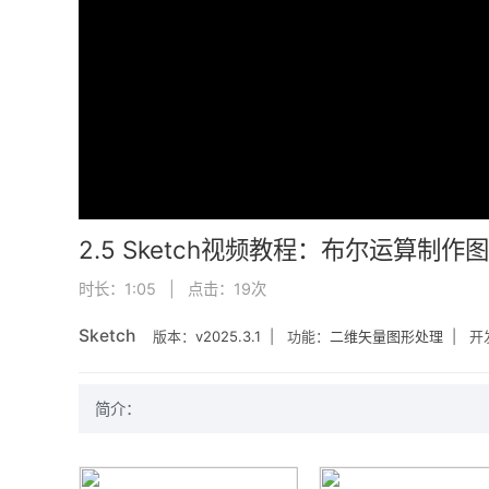
2.5 Sketch视频教程：布尔运算制作
时长：1:05 | 点击：
19
次
Sketch
版本：
v2025.3.1
| 功能：
二维矢量图形处理
| 开
简介：