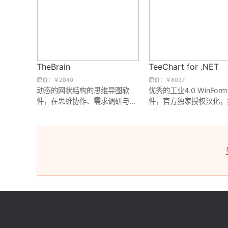
TheBrain
TeeChart for .NET
原价：￥2840
原价：￥8037
将保护后
动态的网状结构的思维导图软
优秀的工业4.0 WinFor
行，代码
件，在思维协作、需求调研与分
件，官方独家授权汉化，
析等效率突出，支持iOS和
全面、性能稳定、价格实
Android平台。
势于一体