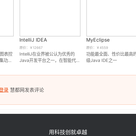
IntelliJ IDEA
MyEclipse
原价：￥12667
原价：￥4559
m图表控
IntelliJ在业界被公认为优秀的
功能最全面、性价比最高
集功能
Java开发平台之一，在智能代码
级Java IDE之一
惠等优
助手、代码自动提示、重构、
J2EE支持、Ant、JUnit、CVS
整合、代码审查、 创新的GUI设
计等方面表现突出,并支持基于
登录
慧都网发表评论
Android平台的程序开发。
用科技创就卓越