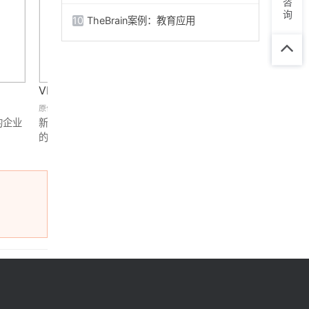
10
TheBrain案例：教育应用
TOP
VMProtect
TheBrain
原价：￥7923
原价：￥2840
的企业
新一代软件保护系统，将保护后
动态的网状结构的思维导图
的代码放到虚拟机中运行，代码
件，在思维协作、需求调研
反编译软件反破解。
析等效率突出，支持iOS和
Android平台。