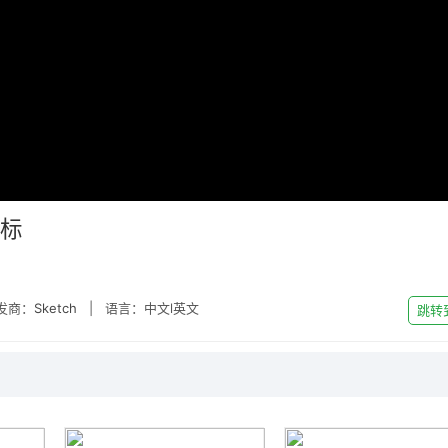
图标
发商：
Sketch
| 语言：中文l英文
跳转