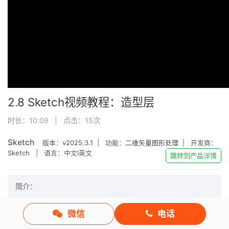
2.8 Sketch视频教程：造型层
时长：10:08 | 点击：
15
次
Sketch
版本：
v2025.3.1
| 功能：
二维矢量图形处理
| 开发商：
Sketch
| 语言：中文l英文
跳转到产品详情
简介：
微信
电话