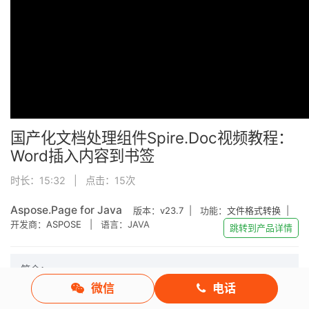
国产化文档处理组件Spire.Doc视频教程：
Word插入内容到书签
时长：15:32 | 点击：
15
次
Aspose.Page for Java
版本：
v23.7
| 功能：
文件格式转换
|
开发商：
ASPOSE
| 语言：JAVA
跳转到产品详情
简介：
微信
电话