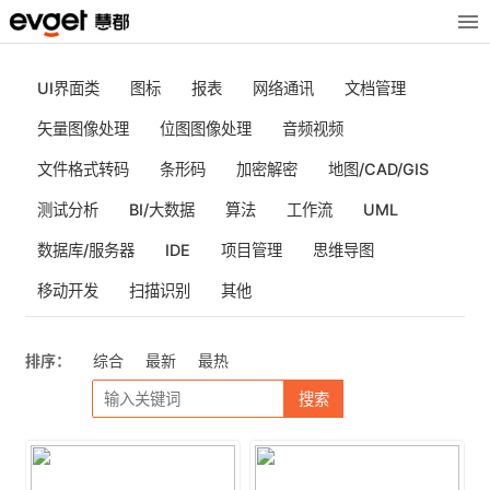
UI界面类
图标
报表
网络通讯
文档管理
矢量图像处理
位图图像处理
音频视频
文件格式转码
条形码
加密解密
地图/CAD/GIS
测试分析
BI/大数据
算法
工作流
UML
数据库/服务器
IDE
项目管理
思维导图
移动开发
扫描识别
其他
排序：
综合
最新
最热
搜索