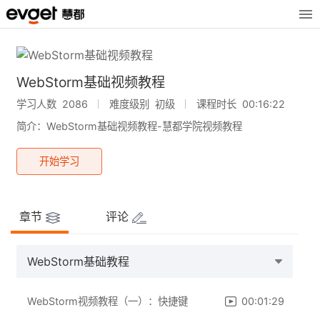
WebStorm基础视频教程
学习人数 2086
难度级别 初级
课程时长 00:16:22
简介：WebStorm基础视频教程-慧都学院视频教程
开始学习
章节
评论
WebStorm基础教程
WebStorm视频教程（一）：快捷键
00:01:29