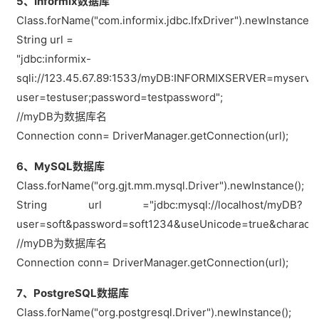
5、Informix数据库
Class.forName("com.informix.jdbc.IfxDriver").newInstance();
String url =
"jdbc:informix-
sqli://123.45.67.89:1533/myDB:INFORMIXSERVER=myserver
user=testuser;password=testpassword";
//myDB为数据库名
Connection conn= DriverManager.getConnection(url);
6、MySQL数据库
Class.forName("org.gjt.mm.mysql.Driver").newInstance();
String url ="jdbc:mysql://localhost/myDB?
user=soft&password=soft1234&useUnicode=true&characte
//myDB为数据库名
Connection conn= DriverManager.getConnection(url);
7、PostgreSQL数据库
Class.forName("org.postgresql.Driver").newInstance();