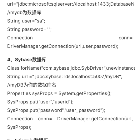
url="jdbc:microsoft:sqlserver://localhost:1433;DatabaseN
//mydb为数据库
String user="sa";
String password="";
Connection conn=
DriverManager.getConnection(url,user,password);
4、Sybase数据库
Class.forName("com.sybase.jdbc.SybDriver").newInstance()
String url =" jdbc:sybase:Tds:localhost:5007/myDB";
//myDB为你的数据库名
Properties sysProps = System.getProperties();
SysProps.put("user","userid");
SysProps.put("password","user_password");
Connection conn= DriverManager.getConnection(url,
SysProps);