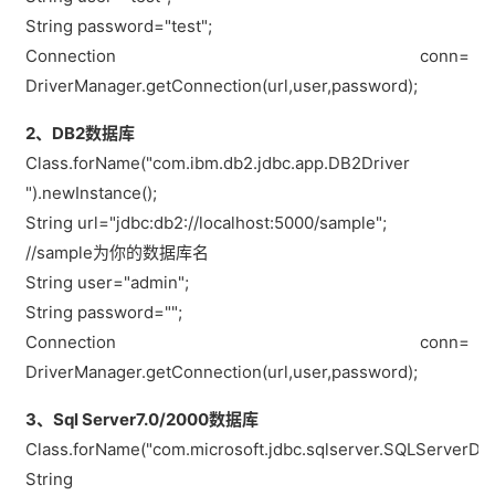
String password="test";
Connection conn=
DriverManager.getConnection(url,user,password);
2、DB2数据库
Class.forName("com.ibm.db2.jdbc.app.DB2Driver
").newInstance();
String url="jdbc:db2://localhost:5000/sample";
//sample为你的数据库名
String user="admin";
String password="";
Connection conn=
DriverManager.getConnection(url,user,password);
3、Sql Server7.0/2000数据库
Class.forName("com.microsoft.jdbc.sqlserver.SQLServerDriv
String