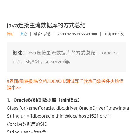
java连接主流数据库的方式总结
转帖
|
其它
|
编辑：郝浩
|
2008-12-15 11:55:43.000
|
阅读 1002 次
概述：
java连接主流数据库的方式总结---oracle，
db2，MySQL，sqlserver等。
#界面/图表报表/文档/IDE/IOT/测试等千款热门软控件火热促
销中>>
1、Oracle8/8i/9i数据库（thin模式）
Class.forName("oracle.jdbc.driver.OracleDriver").newInstanc
String url="jdbc:oracle:thin:@localhost:1521:orcl";
//orcl为数据库的SID
String user="test";