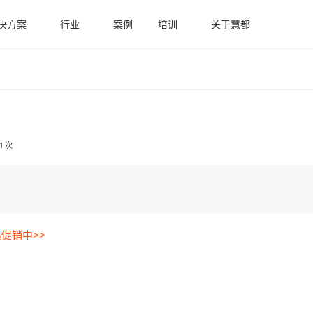
决方案
行业
案例
培训
关于慧都
1 次
热促销中>>