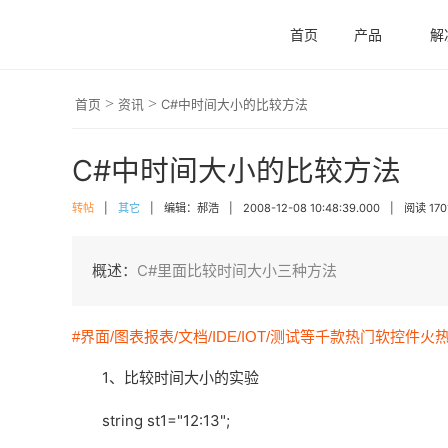
首页
产品
解
>
>
首页
资讯
C#中时间大小的比较方法
C#中时间大小的比较方法
转帖
|
其它
|
编辑：郝浩
|
2008-12-08 10:48:39.000
|
阅读 170
概述：
C#里面比较时间大小三种方法
#界面/图表报表/文档/IDE/IOT/测试等千款热门软控件火
1、比较时间大小的实验
string st1="12:13";