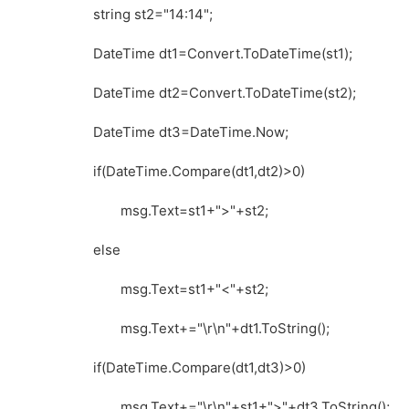
string st2="14:14";
DateTime dt1=Convert.ToDateTime(st1);
DateTime dt2=Convert.ToDateTime(st2);
DateTime dt3=DateTime.Now;
if(DateTime.Compare(dt1,dt2)>0)
msg.Text=st1+">"+st2;
else
msg.Text=st1+"<"+st2;
msg.Text+="\r\n"+dt1.ToString();
if(DateTime.Compare(dt1,dt3)>0)
msg.Text+="\r\n"+st1+">"+dt3.ToString();