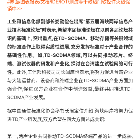
#界面/图表报表/文档/IDE/IOT/测试等千款热门软控件火热促
销中>>
工业和信息化部副部长娄勤俭在出席“第五届海峡两岸信息产
业技术标准论坛”时表示,希望本届标准论坛在以前各届论坛共
识的基础上, 突出重点,在TD- SCDMA、移动存储等关键领域
的标准合作上取得实质性进展,充分发挥标准对于产业合作的
基础性作用。如,TD-SCDMA领域,可以共同推动芯片、终
端、测试仪器的研发和产业化,探讨在台湾建立试验网的可行
性。
此外,工信部科技司司长闻库也表示,将努力促进台湾企业
与大陆运营商、设备商和终端企业在TD-SCDMA产业方面加
强合作,促进双方企业在合作中创造效益,最终共同推进TD-
SCDMA产业发展。
据中国通信标准化协会秘书长周宝信介绍,海峡两岸将努力促
进TD产业链发展,双方希望在四大方面达成共识:
第一,两岸企业共同推动TD-SCDMA终端产品的进一步成熟,