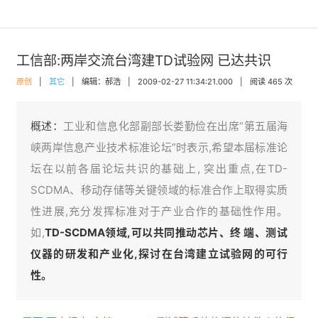
工信部:两岸交流台湾建TD试验网 已达共识
原创
|
其它
|
编辑：郝浩
|
2009-02-27 11:34:21.000
|
阅读 465 次
概述：
工业和信息化部副部长娄勤俭在出席“第五届海
峡两岸信息产业技术标准论坛”时表示,希望本届标准论
坛在以前各届论坛共识的基础上, 突出重点,在TD-
SCDMA、移动存储等关键领域的标准合作上取得实质
性进展,充分发挥标准对于产业合作的基础性作用。
如,
TD-SCDMA领域,可以共同推动芯片、终 端、测试
仪器的研发和产业化,探讨在台湾建立试验网的可行
性。