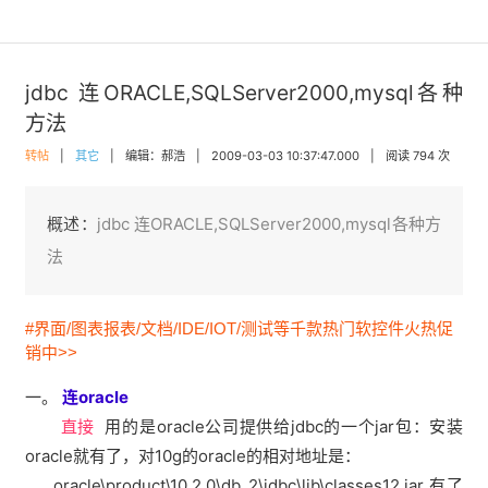
jdbc 连ORACLE,SQLServer2000,mysql各种
方法
转帖
|
其它
|
编辑：郝浩
|
2009-03-03 10:37:47.000
|
阅读 794 次
概述：
jdbc 连ORACLE,SQLServer2000,mysql各种方
法
#界面/图表报表/文档/IDE/IOT/测试等千款热门软控件火热促
销中>>
一。
连oracle
直接
用的是oracle公司提供给jdbc的一个jar包：安装
oracle就有了，对10g的oracle的相对地址是：
oracle\product\10.2.0\db_2\jdbc\lib\classes12.jar 有了