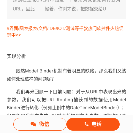
URL，因此 慢着，你刚才说，把数据交给U
#界面/图表报表/文档/IDE/IOT/测试等千款热门软控件火热促
销中>>
实现分析
既然
Model Binder机制有着明显的缺陷
，那么我们又该
如何处理这样的问题呢？
我们再来回顾一下目前问题：对于从URL中表现出来的
参数，我们可以把URL Routing捕获到的数据使用Model
Binder进行转化（例如上例中的DateTimeModelBinder）；
但是如果我们在生成URL时直接提供复杂参数，则框架只会
把它简单的ToString后放入URL。这是因为那些与URL有关
微信
电话
的HTML Helper会将数据交给URL Ruoting组件来生成